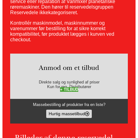
service eller reparation af Varimixer planetariske
røremaskiner. Den hører til reservedelsgruppen
Reservedele ikkekategoriseret.
Kontrollér maskinmodel, maskinnummer og
varenummer før bestilling for at sikre korrekt
kompatibilitet, før produktet lægges i kurven ved
checkout.
Anmod om et tilbud
Direkte salg og synlighed af priser
Kun for reg. Distributører
+ TILBUD
Massebestilling af produkter fra en liste?
Hurtig massetilbud