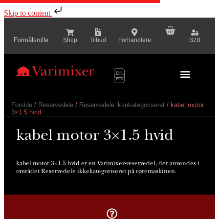
Skip to content
Formålsrolle
Shop
Tilbud
Forhandlere
B2B
DK
EN
Serie Præsen
Forside
/
Reservedele
/
Reservedele ikkekategoriseret
/ kabel motor
3×1.5 hvid
kabel motor 3×1.5 hvid
kabel motor 3×1.5 hvid er en Varimixer-reservedel, der anvendes i
området Reservedele ikkekategoriseret på røremaskinen.