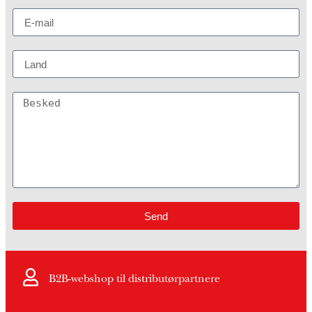
Send
B2B-webshop til distributørpartnere