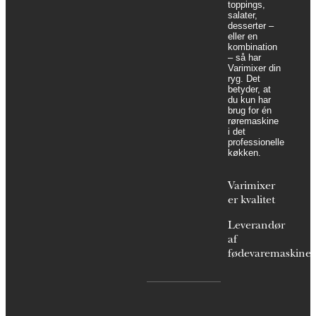
toppings,
salater,
desserter –
eller en
kombination
– så har
Varimixer din
ryg. Det
betyder, at
du kun har
brug for én
røremaskine
i det
professionelle
køkken.
Varimixer
er kvalitet
Leverandør
af
fødevaremaskiner