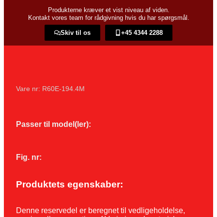
Produkterne kræver et vist niveau af viden.
Kontakt vores team for rådgivning hvis du har spørgsmål.
Skiv til os
+45 4344 2288​
Vare nr: R60E-194.4M
Passer til model(ler):
Fig. nr:
Produktets egenskaber:
Denne reservedel er beregnet til vedligeholdelse,