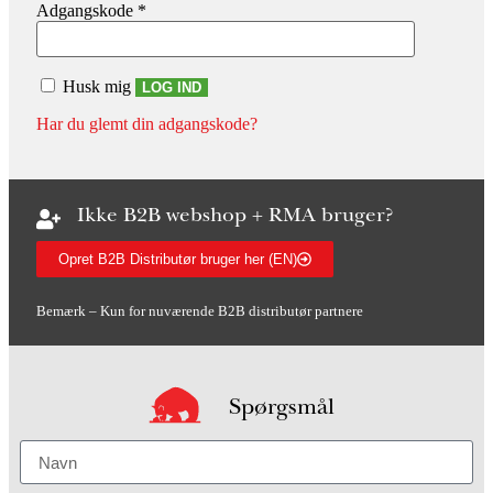
Adgangskode
*
Husk mig
LOG IND
Har du glemt din adgangskode?
Ikke B2B webshop + RMA bruger?
Opret B2B Distributør bruger her (EN)
Bemærk – Kun for nuværende B2B distributør partnere
Spørgsmål