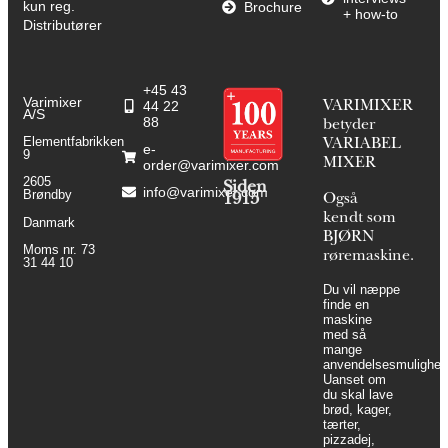
kun reg.
Brochure
+ how-to
Distributører
+45 43
Varimixer
44 22
VARIMIXER
A/S
88
betyder
Elementfabrikken
VARIABEL
e-
9
MIXER
order@varimixer.com
2605
Siden
info@varimixer.com
Brøndby
1915
Også
kendt som
Danmark
BJØRN
Moms nr. 73
røremaskine.
31 44 10
Du vil næppe
finde en
maskine
med så
mange
anvendelsesmulighed
Uanset om
du skal lave
brød, kager,
tærter,
pizzadej,