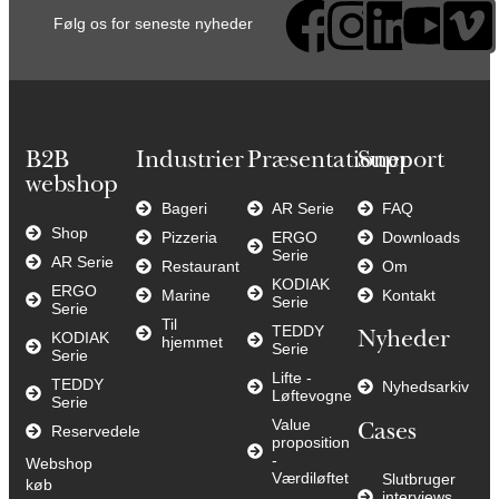
Følg os for seneste nyheder
B2B
Industrier
Præsentationer
Support
webshop
Bageri
AR Serie
FAQ
Shop
Pizzeria
ERGO
Downloads
Serie
AR Serie
Restaurant
Om
KODIAK
ERGO
Marine
Kontakt
Serie
Serie
Til
TEDDY
KODIAK
Nyheder
hjemmet
Serie
Serie
Lifte -
TEDDY
Nyhedsarkiv
Løftevogne
Serie
Value
Cases
Reservedele
proposition
-
Webshop
Værdiløftet
Slutbruger
køb
interviews