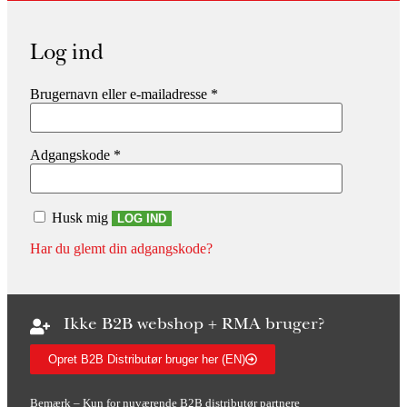
Log ind
Brugernavn eller e-mailadresse
*
Adgangskode
*
Husk mig
LOG IND
Har du glemt din adgangskode?
Ikke B2B webshop + RMA bruger?
Opret B2B Distributør bruger her (EN)
Bemærk – Kun for nuværende B2B distributør partnere