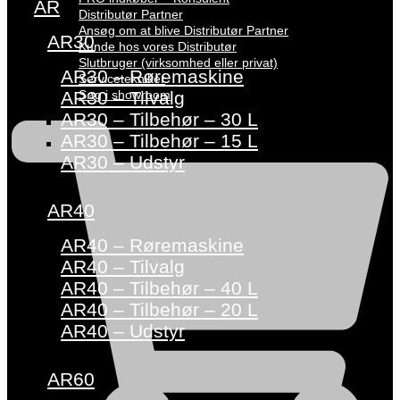
AR
Distributør Partner
Ansøg om at blive Distributør Partner
AR30
Kunde hos vores Distributør
Slutbruger (virksomhed eller privat)
AR30 – Røremaskine
Servicetekniker
Søg i showroom
AR30 – Tilvalg
AR30 – Tilbehør – 30 L
AR30 – Tilbehør – 15 L
AR30 – Udstyr
AR40
AR40 – Røremaskine
AR40 – Tilvalg
AR40 – Tilbehør – 40 L
AR40 – Tilbehør – 20 L
AR40 – Udstyr
AR60