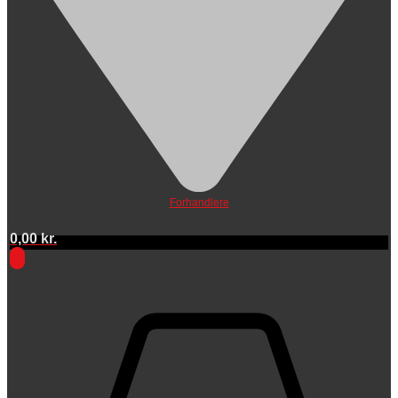
Forhandlere
0,00
kr.
0