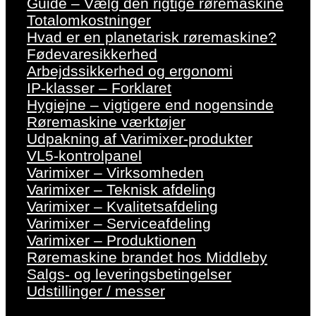
Guide – Vælg den rigtige røremaskine
Totalomkostninger
Hvad er en planetarisk røremaskine?
Fødevaresikkerhed
Arbejdssikkerhed og ergonomi
IP-klasser – Forklaret
Hygiejne – vigtigere end nogensinde
Røremaskine værktøjer
Udpakning af Varimixer-produkter
VL5-kontrolpanel
Varimixer – Virksomheden
Varimixer – Teknisk afdeling
Varimixer – Kvalitetsafdeling
Varimixer – Serviceafdeling
Varimixer – Produktionen
Røremaskine brandet hos Middleby
Salgs- og leveringsbetingelser
Udstillinger / messer