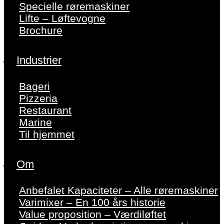
Specielle røremaskiner
Lifte – Løftevogne
Brochure
Industrier
Bageri
Pizzeria
Restaurant
Marine
Til hjemmet
Om
Anbefalet Kapaciteter – Alle røremaskiner
Varimixer – En 100 års historie
Value proposition – Værdiløftet