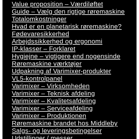
Value proposition – Værdiløftet
Guide – Vælg den rigtige røremaskine
Totalomkostninger
Hvad er en planetarisk røremaskine?
Fødevaresikkerhed
Arbejdssikkerhed og ergonomi
IP-klasser – Forklaret
Hygiejne – vigtigere end nogensinde
Røremaskine værktøjer
Udpakning af Varimixer-produkter
VL5-kontrolpanel
Varimixer – Virksomheden
Varimixer – Teknisk afdeling
Varimixer – Kvalitetsafdeling
Varimixer – Serviceafdeling
Varimixer – Produktionen
Røremaskine brandet hos Middleby
Salgs- og leveringsbetingelser
Udstillinger / messer