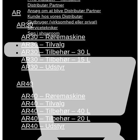
Distributør Partner
Ansøg om at blive Distributør Partner
AR
Kunde hos vores Distributør
Slutbruger (virksomhed eller privat)
AR30
Servicetekniker
Søg i showroom
AR30 – Røremaskine
AR30 – Tilvalg
AR30 – Tilbehør – 30 L
AR30 – Tilbehør – 15 L
AR30 – Udstyr
AR40
AR40 – Røremaskine
AR40 – Tilvalg
AR40 – Tilbehør – 40 L
AR40 – Tilbehør – 20 L
AR40 – Udstyr