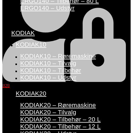
ERGO140 – Tilbehør – 80 L
ERGO140 – Udstyr
KODIAK
KODIAK10
KODIAK10 – Røremaskine
KODIAK10 – Tilvalg
KODIAK10 – Tilbehør
KODIAK10 – Udstyr
B2B
KODIAK20
KODIAK20 – Røremaskine
KODIAK20 – Tilvalg
KODIAK20 – Tilbehør – 20 L
KODIAK20 – Tilbehør – 12 L