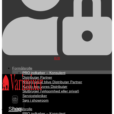
B2B
Formålsrolle
PRO indkøber – Konsulent
Distributør Partner
Ansøg om at blive Distributør Partner
Kunde hos vores Distributør
Slutbruger (virksomhed eller privat)
Servicetekniker
DK
Søg i showroom
EN
Shop
Formålsrolle
PRO indkøber – Konsulent