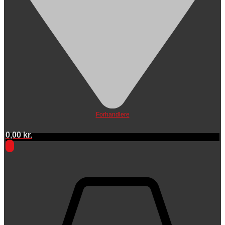
Forhandlere
0,00
kr.
0