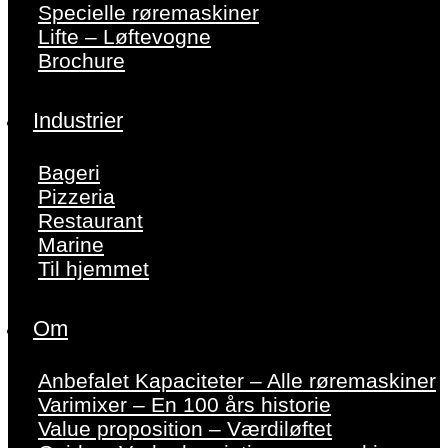
Specielle røremaskiner
Lifte – Løftevogne
Brochure
Industrier
Bageri
Pizzeria
Restaurant
Marine
Til hjemmet
Om
Anbefalet Kapaciteter – Alle røremaskiner
Varimixer – En 100 års historie
Value proposition – Værdiløftet