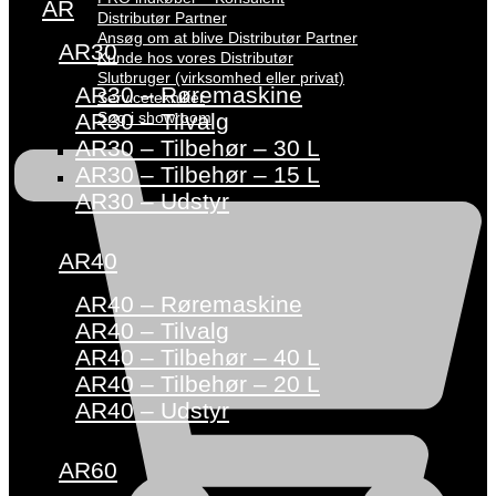
AR
Distributør Partner
Ansøg om at blive Distributør Partner
AR30
Kunde hos vores Distributør
Slutbruger (virksomhed eller privat)
AR30 – Røremaskine
Servicetekniker
Søg i showroom
AR30 – Tilvalg
AR30 – Tilbehør – 30 L
AR30 – Tilbehør – 15 L
AR30 – Udstyr
AR40
AR40 – Røremaskine
AR40 – Tilvalg
AR40 – Tilbehør – 40 L
AR40 – Tilbehør – 20 L
AR40 – Udstyr
AR60