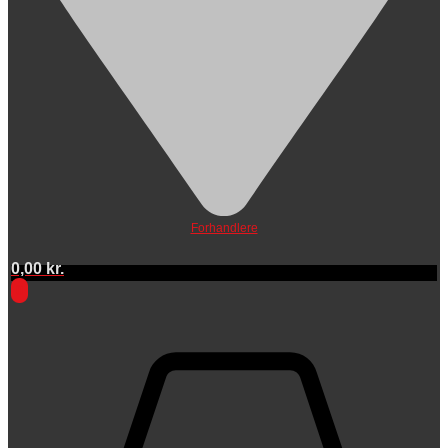
Forhandlere
0,00
kr.
0