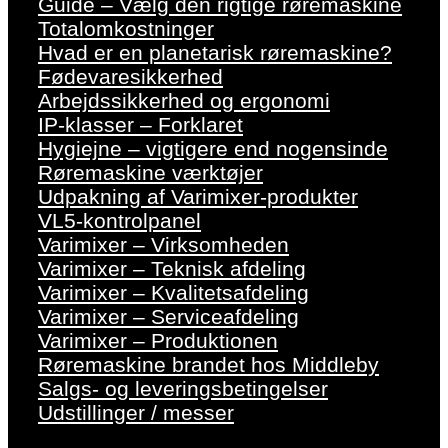
Guide – Vælg den rigtige røremaskine
Totalomkostninger
Hvad er en planetarisk røremaskine?
Fødevaresikkerhed
Arbejdssikkerhed og ergonomi
IP-klasser – Forklaret
Hygiejne – vigtigere end nogensinde
Røremaskine værktøjer
Udpakning af Varimixer-produkter
VL5-kontrolpanel
Varimixer – Virksomheden
Varimixer – Teknisk afdeling
Varimixer – Kvalitetsafdeling
Varimixer – Serviceafdeling
Varimixer – Produktionen
Røremaskine brandet hos Middleby
Salgs- og leveringsbetingelser
Udstillinger / messer