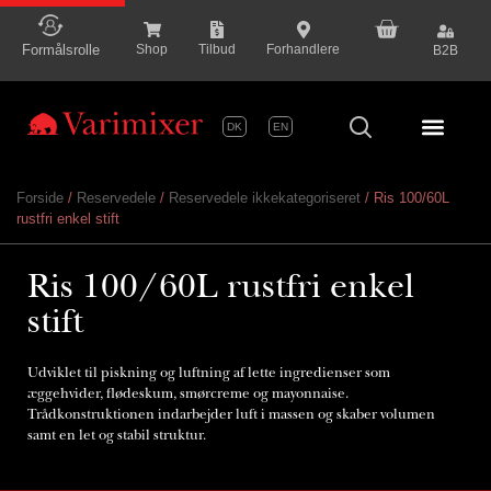
content
Formålsrolle
Shop
Tilbud
Forhandlere
B2B
DK
EN
Serie P
Forside
/
Reservedele
/
Reservedele ikkekategoriseret
/ Ris 100/60L
rustfri enkel stift
Ris 100/60L rustfri enkel
stift
Udviklet til piskning og luftning af lette ingredienser som
æggehvider, flødeskum, smørcreme og mayonnaise.
Trådkonstruktionen indarbejder luft i massen og skaber volumen
samt en let og stabil struktur.