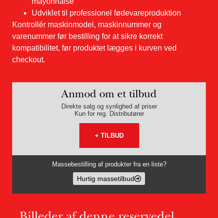
mayonnaise
Udviklet til professionel fødevareproduktion
Kontrollér maskinmodel, maskinnummer og
varenummer før bestilling for at sikre korrekt
kompatibilitet, før produktet lægges i kurven ved
checkout.
Anmod om et tilbud
Direkte salg og synlighed af priser
Kun for reg. Distributører
+ TILBUD
Massebestilling af produkter fra en liste?
Hurtig massetilbud
Billeder af denne reservedel