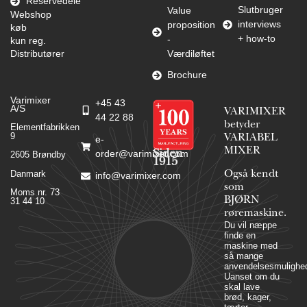
Reservedele
Slutbruger
Value
Webshop
interviews
proposition
køb
+ how-to
-
kun reg.
Distributører
Værdiløftet
Brochure
Varimixer
+45 43
A/S
VARIMIXER
44 22 88
betyder
Elementfabrikken
9
VARIABEL
e-
MIXER
Siden
order@varimixer.com
2605 Brøndby
1915
Danmark
Også kendt
info@varimixer.com
som
Moms nr. 73
BJØRN
31 44 10
røremaskine.
Du vil næppe
finde en
maskine med
så mange
anvendelsesmulighed
Uanset om du
skal lave
brød, kager,