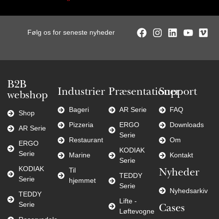
Følg os for seneste nyheder
B2B
Industrier
Præsentationer
Support
webshop
Bageri
AR Serie
FAQ
Shop
Pizzeria
ERGO
Downloads
AR Serie
Serie
Restaurant
Om
ERGO
KODIAK
Serie
Marine
Kontakt
Serie
KODIAK
Til
Nyheder
TEDDY
Serie
hjemmet
Serie
Nyhedsarkiv
TEDDY
Lifte -
Serie
Cases
Løftevogne