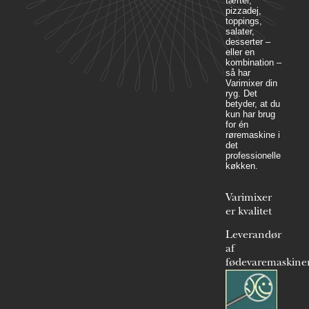
tærter,
pizzadej,
toppings,
salater,
desserter –
eller en
kombination –
så har
Varimixer din
ryg. Det
betyder, at du
kun har brug
for én
røremaskine i
det
professionelle
køkken.
Varimixer
er kvalitet
Leverandør
af
fødevaremaskine