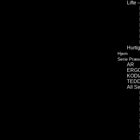
Lifte 
Hurtig
Hjem
Serie Præs
AR
ERG
KODI
TED
All S