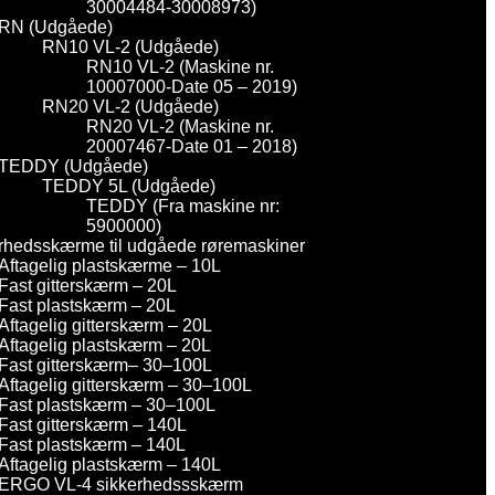
30004484-30008973)
RN (Udgåede)
RN10 VL-2 (Udgåede)
RN10 VL-2 (Maskine nr.
10007000-Date 05 – 2019)
RN20 VL-2 (Udgåede)
RN20 VL-2 (Maskine nr.
20007467-Date 01 – 2018)
TEDDY (Udgåede)
TEDDY 5L (Udgåede)
TEDDY (Fra maskine nr:
5900000)
rhedsskærme til udgåede røremaskiner
Aftagelig plastskærme – 10L
Fast gitterskærm – 20L
Fast plastskærm – 20L
Aftagelig gitterskærm – 20L
Aftagelig plastskærm – 20L
Fast gitterskærm– 30–100L
Aftagelig gitterskærm – 30–100L
Fast plastskærm – 30–100L
Fast gitterskærm – 140L
Fast plastskærm – 140L
Aftagelig plastskærm – 140L
ERGO VL-4 sikkerhedssskærm