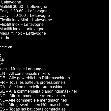
– Løftevogne
Multilift 30-60 – Løftevogne
Easylift 30-60 – Løftevogne
Easylift 80-100 – Løftevogne
Flexlift Inox Mini – Løftevogne
Flexlift Inox – Løftevogne
Maxilift Inox – Løftevogne
Megalift Inox – Løftevogne
 ordre
entation
O
AK
DY
eries – Multiple Languages
EN – All commercials mixers
DE – Alle gewerblichen Rührmaschinen
FR – Tous les batteurs professionnels
DA – Alle kommercielle røremaskiner
SE – Alla kommersiella blandningsmaskiner
NO – Alle kommersielle røremaskiner
NL – Alle commerciële mengmachines
AT – Alle gewerblichen Rührmaschinen
ES – Todas las batidoras comerciales