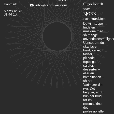
1915
Danmark
Også kendt
info@varimixer.com
som
Moms nr. 73
BJØRN
31 44 10
røremaskine.
Du vil næppe
finde en
maskine med
så mange
anvendelsesmulighed
Uanset om du
skal lave
brød, kager,
tærter,
pizzadej,
toppings,
salater,
desserter –
eller en
kombination –
så har
Varimixer din
ryg. Det
betyder, at du
kun har brug
for én
røremaskine i
det
professionelle