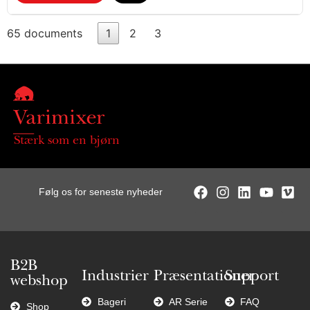
65 documents
1
2
3
Stærk som en bjørn
Følg os for seneste nyheder
B2B
Industrier
Præsentationer
Support
webshop
Bageri
AR Serie
FAQ
Shop