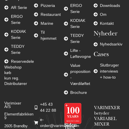
Pizzeria
ERGO
Downloads
AR Serie
Serie
Restaurant
Om
ERGO
KODIAK
Serie
Marine
Kontakt
Serie
KODIAK
Til
Nyheder
TEDDY
Serie
hjemmet
Serie
Nyhedsarkiv
TEDDY
Lifte -
Serie
Cases
Løftevogne
Reservedele
Slutbruger
Value
Webshop
interviews
proposition
køb
+ how-to
-
kun reg.
Distributører
Værdiløftet
Brochure
Varimixer
+45 43
A/S
VARIMIXER
44 22 88
betyder
Elementfabrikken
9
VARIABEL
e-
MIXER
Siden
order@varimixer.com
2605 Brøndby