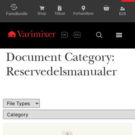
content
Formålsrolle
Shop
Tilbud
Forhandlere
B2B
DK
EN
Serie P
Document Category:
Reservedelsmanualer